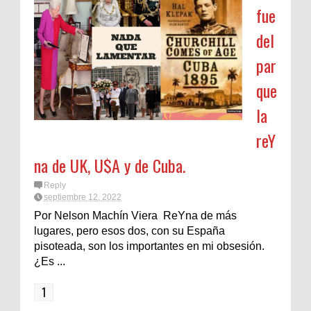
fue
del
par
que
la
reY
na de UK, U$A y de Cuba.
Reply
septiembre 12, 2022
Por Nelson Machín Viera ReYna de más
lugares, pero esos dos, con su España
pisoteada, son los importantes en mi obsesión.
¿Es ...
1