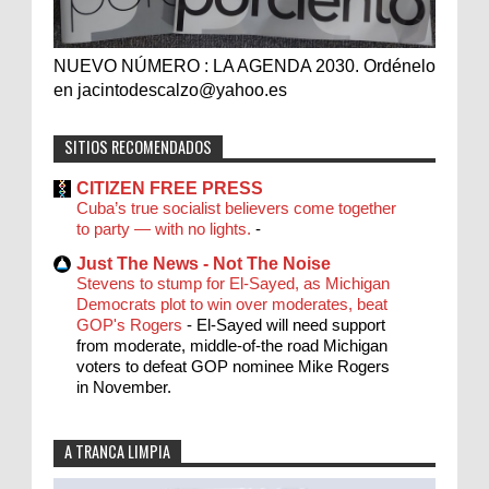
NUEVO NÚMERO : LA AGENDA 2030. Ordénelo
en jacintodescalzo@yahoo.es
SITIOS RECOMENDADOS
CITIZEN FREE PRESS
Cuba’s true socialist believers come together
to party — with no lights.
-
Just The News - Not The Noise
Stevens to stump for El-Sayed, as Michigan
Democrats plot to win over moderates, beat
GOP's Rogers
-
El-Sayed will need support
from moderate, middle-of-the road Michigan
voters to defeat GOP nominee Mike Rogers
in November.
A TRANCA LIMPIA