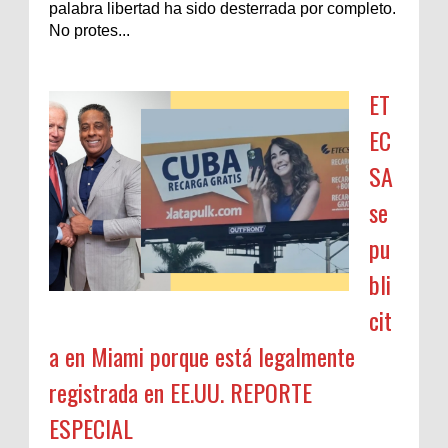
palabra libertad ha sido desterrada por completo.
No protes...
ET
EC
SA
se
pu
bli
cit
a en Miami porque está legalmente
registrada en EE.UU. REPORTE
ESPECIAL