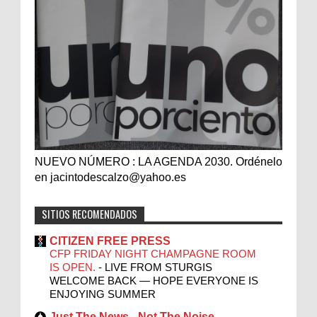
NUEVO NÚMERO : LA AGENDA 2030. Ordénelo
en jacintodescalzo@yahoo.es
SITIOS RECOMENDADOS
CITIZEN FREE PRESS
CFP FRIDAY NIGHT CHAMPAGNE ROOM
IS OPEN.
-
LIVE FROM STURGIS
WELCOME BACK — HOPE EVERYONE IS
ENJOYING SUMMER
Just The News - Not The Noise