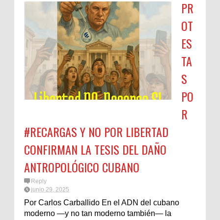
PR
OT
ES
TA
S
PO
R
#RECARGAS Y NO POR LIBERTAD
CONFIRMAN LA TESIS DEL DAÑO
ANTROPOLÓGICO CUBANO
Reply
junio 29, 2025
Por Carlos Carballido En el ADN del cubano
moderno —y no tan moderno también— la