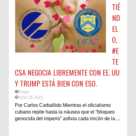
TIÉ
ND
EL
O,
#E
TE
CSA NEGOCIA LIBREMENTE CON EE. UU
Y TRUMP ESTÁ BIEN CON ESO.
Reply
junio 29, 2025
Por Carlos Carballido Mientras el oficialismo
cubano repite hasta la náusea que el “bloqueo
genocida del imperio” asfixia cada rincón de la ...