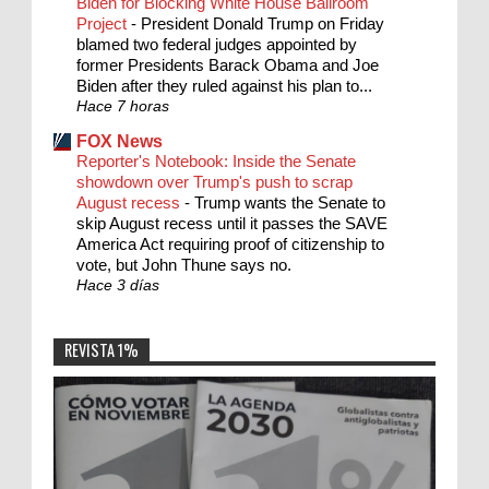
Biden for Blocking White House Ballroom
Project
-
President Donald Trump on Friday
blamed two federal judges appointed by
former Presidents Barack Obama and Joe
Biden after they ruled against his plan to...
Hace 7 horas
FOX News
Reporter's Notebook: Inside the Senate
showdown over Trump's push to scrap
August recess
-
Trump wants the Senate to
skip August recess until it passes the SAVE
America Act requiring proof of citizenship to
vote, but John Thune says no.
Hace 3 días
REVISTA 1%