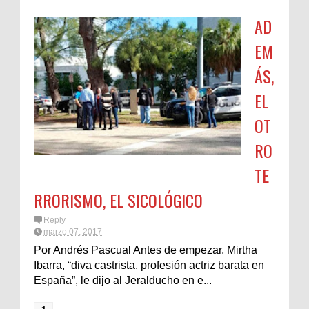
AD
EM
ÁS,
EL
OT
RO
TE
RRORISMO, EL SICOLÓGICO
Reply
marzo 07, 2017
Por Andrés Pascual Antes de empezar, Mirtha
Ibarra, “diva castrista, profesión actriz barata en
España”, le dijo al Jeralducho en e...