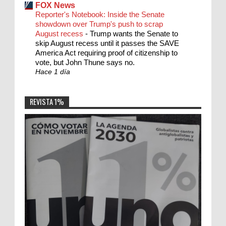
FOX News
Reporter's Notebook: Inside the Senate
showdown over Trump's push to scrap
August recess
-
Trump wants the Senate to
skip August recess until it passes the SAVE
America Act requiring proof of citizenship to
vote, but John Thune says no.
Hace 1 día
REVISTA 1%