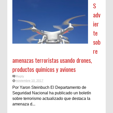
S
adv
ier
te
sob
re
amenazas terroristas usando drones,
productos químicos y aviones
Reply
noviembre 10, 2017
Por Yaron Steinbuch El Departamento de
Seguridad Nacional ha publicado un boletín
sobre terrorismo actualizado que destaca la
amenaza d...