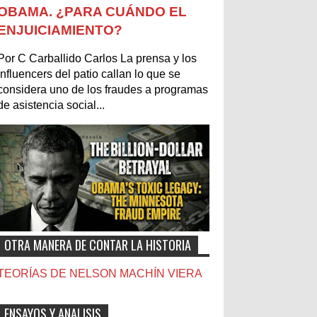
OBAMA. ¿PARA CUÁNDO EL
ENJUICIAMIENTO?
Por C Carballido Carlos La prensa y los
influencers del patio callan lo que se
considera uno de los fraudes a programas
de asistencia social...
OTRA MANERA DE CONTAR LA HISTORIA
TEORÍAS DE NELSON MACHÍN VIERA
ENSAYOS Y ANALISIS