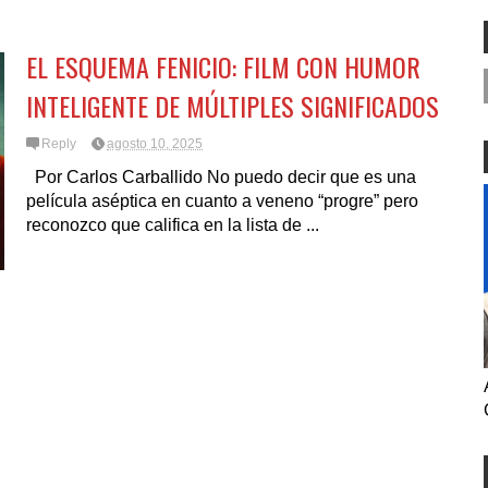
PERE CON ICE LO
ES NOVEDAD NI MUCHO
N LOS COMISIONADOS
MENOS REFLEJO DEL MEDIO
.
TÉRMINO ELECTORAL
EL ESQUEMA FENICIO: FILM CON HUMOR
INTELIGENTE DE MÚLTIPLES SIGNIFICADOS
Reply
agosto 10, 2025
Por Carlos Carballido No puedo decir que es una
película aséptica en cuanto a veneno “progre” pero
reconozco que califica en la lista de ...