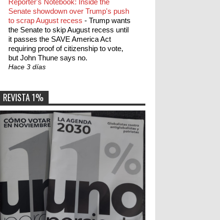
Reporter's Notebook: Inside the
Senate showdown over Trump's push
to scrap August recess
-
Trump wants
the Senate to skip August recess until
it passes the SAVE America Act
requiring proof of citizenship to vote,
but John Thune says no.
Hace 3 días
REVISTA 1%