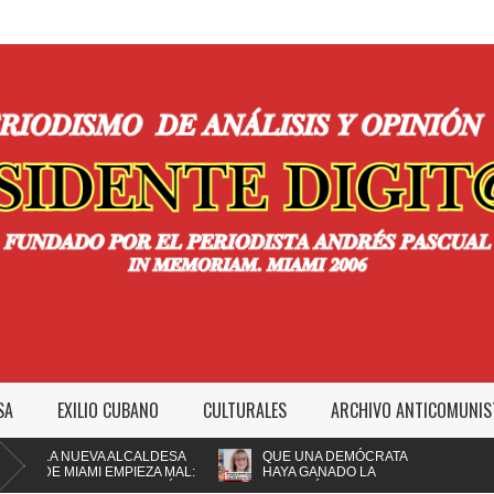
SA
EXILIO CUBANO
CULTURALES
ARCHIVO ANTICOMUNIS
A NUEVA ALCALDESA
QUE UNA DEMÓCRATA
E MIAMI EMPIEZA MAL:
HAYA GANADO LA
MPEDIR A LA POLICÍA
ALCALDÍA DE MIAMI NO