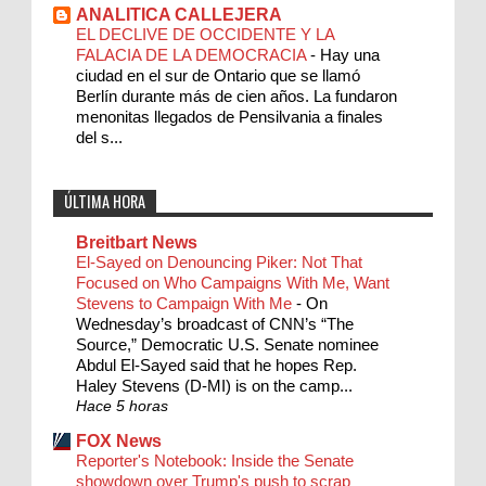
ANALITICA CALLEJERA
EL DECLIVE DE OCCIDENTE Y LA
FALACIA DE LA DEMOCRACIA
-
Hay una
ciudad en el sur de Ontario que se llamó
Berlín durante más de cien años. La fundaron
menonitas llegados de Pensilvania a finales
del s...
ÚLTIMA HORA
Breitbart News
El-Sayed on Denouncing Piker: Not That
Focused on Who Campaigns With Me, Want
Stevens to Campaign With Me
-
On
Wednesday’s broadcast of CNN’s “The
Source,” Democratic U.S. Senate nominee
Abdul El-Sayed said that he hopes Rep.
Haley Stevens (D-MI) is on the camp...
Hace 5 horas
FOX News
Reporter's Notebook: Inside the Senate
showdown over Trump's push to scrap