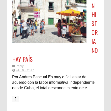
N
HI
ST
OR
IA
NO
HAY PAÍS
Reply
julio 05, 2017
Por Andres Pascual Es muy difícil estar de
acuerdo con la labor informativa independiente
desde Cuba, el total desconocimiento de e...
1