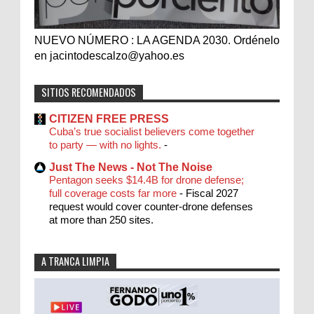
NUEVO NÚMERO : LA AGENDA 2030. Ordénelo
en jacintodescalzo@yahoo.es
SITIOS RECOMENDADOS
CITIZEN FREE PRESS
Cuba’s true socialist believers come together
to party — with no lights.
-
Just The News - Not The Noise
Pentagon seeks $14.4B for drone defense;
full coverage costs far more
-
Fiscal 2027
request would cover counter-drone defenses
at more than 250 sites.
A TRANCA LIMPIA