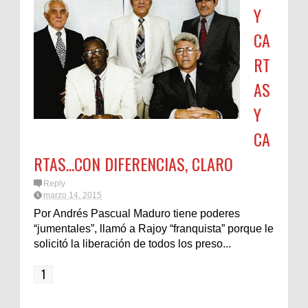
Y
CA
RT
AS
Y
CA
RTAS...CON DIFERENCIAS, CLARO
Reply
marzo 14, 2015
Por Andrés Pascual Maduro tiene poderes
“jumentales”, llamó a Rajoy “franquista” porque le
solicitó la liberación de todos los preso...
1