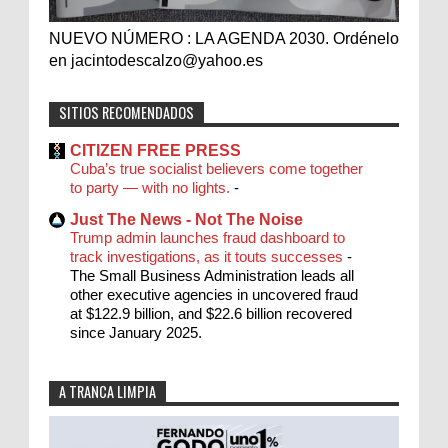
NUEVO NÚMERO : LA AGENDA 2030. Ordénelo
en jacintodescalzo@yahoo.es
SITIOS RECOMENDADOS
CITIZEN FREE PRESS
Cuba’s true socialist believers come together
to party — with no lights.
-
Just The News - Not The Noise
Trump admin launches fraud dashboard to
track investigations, as it touts successes
-
The Small Business Administration leads all
other executive agencies in uncovered fraud
at $122.9 billion, and $22.6 billion recovered
since January 2025.
A TRANCA LIMPIA