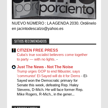
NUEVO NÚMERO : LA AGENDA 2030. Ordénelo
en jacintodescalzo@yahoo.es
SITIOS RECOMENDADOS
CITIZEN FREE PRESS
Cuba’s true socialist believers come together
to party — with no lights.
-
Just The News - Not The Noise
Trump urges GOP to end filibuster, says
'communist' El-Sayed will do it for Dems
-
El-
Sayed won the Democratic primary for
Senate this week, defeating Rep. Haley
Stevens, D-Mich. He will face former Rep.
Mike Rogers, R-Mich., in the gener...