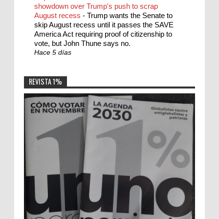
showdown over Trump's push to scrap
August recess
-
Trump wants the Senate to
skip August recess until it passes the SAVE
America Act requiring proof of citizenship to
vote, but John Thune says no.
Hace 5 días
REVISTA 1%