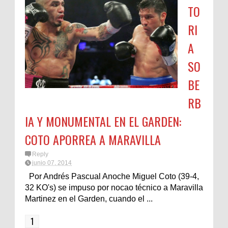
TO
RI
A
SO
BE
RB
IA Y MONUMENTAL EN EL GARDEN:
COTO APORREA A MARAVILLA
Reply
junio 07, 2014
Por Andrés Pascual Anoche Miguel Coto (39-4,
32 KO's) se impuso por nocao técnico a Maravilla
Martinez en el Garden, cuando el ...
1