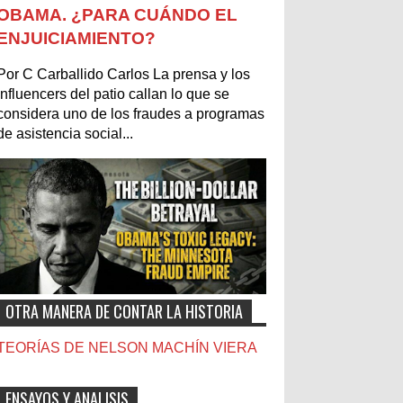
OBAMA. ¿PARA CUÁNDO EL
ENJUICIAMIENTO?
Por C Carballido Carlos La prensa y los
influencers del patio callan lo que se
considera uno de los fraudes a programas
de asistencia social...
OTRA MANERA DE CONTAR LA HISTORIA
TEORÍAS DE NELSON MACHÍN VIERA
ENSAYOS Y ANALISIS