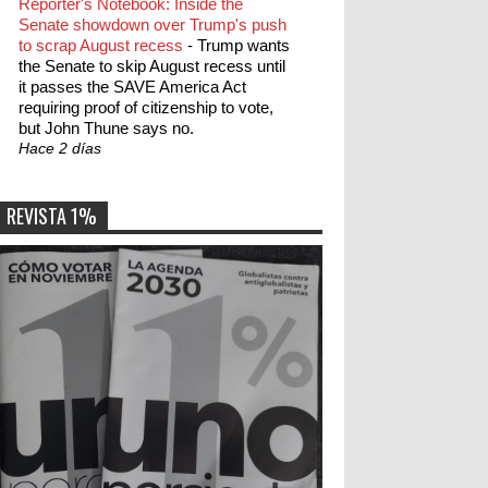
Reporter's Notebook: Inside the
Senate showdown over Trump's push
to scrap August recess
-
Trump wants
the Senate to skip August recess until
it passes the SAVE America Act
requiring proof of citizenship to vote,
but John Thune says no.
Hace 2 días
REVISTA 1%