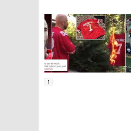
SE CONCEDE LIBERTAD A UN
NOSTALGIA EN EL MAL
QUE CO
PUEBLO QUE NO LA PIDE
LLAMADO EXILIO
DECIDE
NO ELL
1