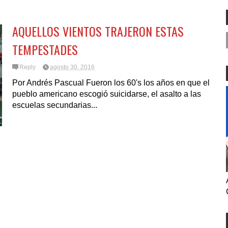
OPERE CON ICE LO
ES NOVEDAD NI MUCHO
N LOS COMISIONADOS
MENOS REFLEJO DEL MEDIO
A.
TÉRMINO ELECTORAL
AQUELLOS VIENTOS TRAJERON ESTAS
TEMPESTADES
Reply
agosto 30, 2016
Por Andrés Pascual Fueron los 60's los años en que el
pueblo americano escogió suicidarse, el asalto a las
escuelas secundarias...