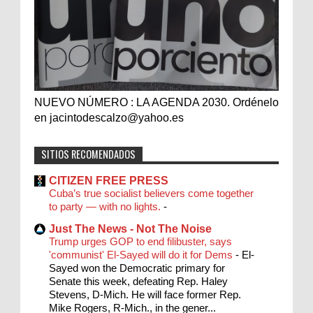
NUEVO NÚMERO : LA AGENDA 2030. Ordénelo
en jacintodescalzo@yahoo.es
SITIOS RECOMENDADOS
CITIZEN FREE PRESS
Cuba’s true socialist believers come together
to party — with no lights.
-
Just The News - Not The Noise
Trump urges GOP to end filibuster, says
'communist' El-Sayed will do it for Dems
-
El-
Sayed won the Democratic primary for
Senate this week, defeating Rep. Haley
Stevens, D-Mich. He will face former Rep.
Mike Rogers, R-Mich., in the gener...