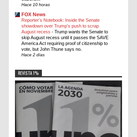
Hace 10 horas
FOX News
Reporter's Notebook: Inside the Senate
showdown over Trump's push to scrap
August recess
-
Trump wants the Senate to
skip August recess until it passes the SAVE
America Act requiring proof of citizenship to
vote, but John Thune says no.
Hace 2 días
REVISTA 1%