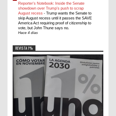
Reporter's Notebook: Inside the Senate
showdown over Trump's push to scrap
August recess
-
Trump wants the Senate to
skip August recess until it passes the SAVE
America Act requiring proof of citizenship to
vote, but John Thune says no.
Hace 4 días
REVISTA 1%