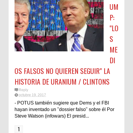
UM
P:
"LO
S
ME
DI
OS FALSOS NO QUIEREN SEGUIR" LA
HISTORIA DE URANIUM / CLINTONS
Reply
octubre 19, 2017
- POTUS también sugiere que Dems y el FBI
hayan inventado un "dossier falso" sobre él Por
Steve Watson (infowars) El presid...
1