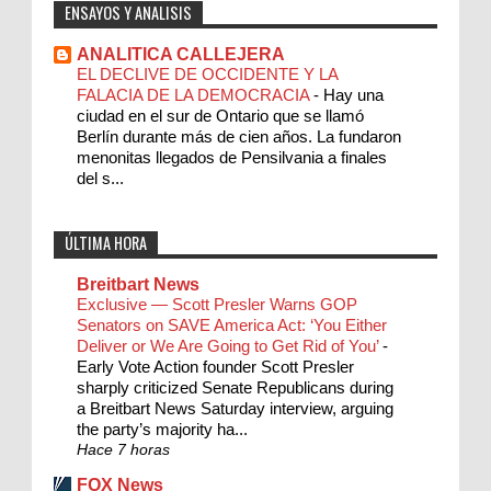
ENSAYOS Y ANALISIS
ANALITICA CALLEJERA
EL DECLIVE DE OCCIDENTE Y LA
FALACIA DE LA DEMOCRACIA
-
Hay una
ciudad en el sur de Ontario que se llamó
Berlín durante más de cien años. La fundaron
menonitas llegados de Pensilvania a finales
del s...
ÚLTIMA HORA
Breitbart News
Exclusive — Scott Presler Warns GOP
Senators on SAVE America Act: ‘You Either
Deliver or We Are Going to Get Rid of You’
-
Early Vote Action founder Scott Presler
sharply criticized Senate Republicans during
a Breitbart News Saturday interview, arguing
the party’s majority ha...
Hace 7 horas
FOX News