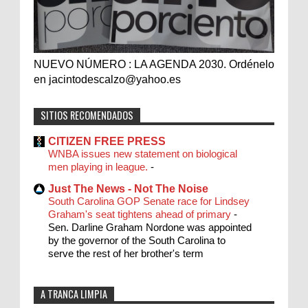
NUEVO NÚMERO : LA AGENDA 2030. Ordénelo
en jacintodescalzo@yahoo.es
SITIOS RECOMENDADOS
CITIZEN FREE PRESS
WNBA issues new statement on biological
men playing in league.
-
Just The News - Not The Noise
South Carolina GOP Senate race for Lindsey
Graham's seat tightens ahead of primary
-
Sen. Darline Graham Nordone was appointed
by the governor of the South Carolina to
serve the rest of her brother's term
A TRANCA LIMPIA