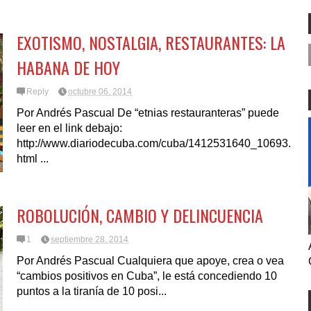
PERE CON ICE LO
ES NOVEDAD NI MUCHO
 LOS COMISIONADOS
MENOS REFLEJO DEL MEDIO
TÉRMINO ELECTORAL
EXOTISMO, NOSTALGIA, RESTAURANTES: LA
HABANA DE HOY
Reply
octubre 06, 2014
Por Andrés Pascual De “etnias restauranteras” puede
leer en el link debajo:
http://www.diariodecuba.com/cuba/1412531640_10693.
html ...
ROBOLUCIÓN, CAMBIO Y DELINCUENCIA
1
septiembre 28, 2014
Por Andrés Pascual Cualquiera que apoye, crea o vea
“cambios positivos en Cuba”, le está concediendo 10
puntos a la tiranía de 10 posi...