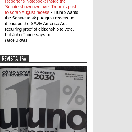
Reporter's Notebook: Inside the
Senate showdown over Trump's push
to scrap August recess
-
Trump wants
the Senate to skip August recess until
it passes the SAVE America Act
requiring proof of citizenship to vote,
but John Thune says no.
Hace 3 días
REVISTA 1%