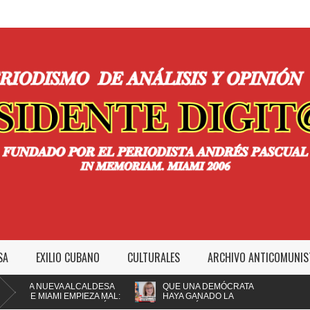
SA
EXILIO CUBANO
CULTURALES
ARCHIVO ANTICOMUNIS
 NUEVA ALCALDESA
QUE UNA DEMÓCRATA
 MIAMI EMPIEZA MAL:
HAYA GANADO LA
PEDIR A LA POLICÍA
ALCALDÍA DE MIAMI NO