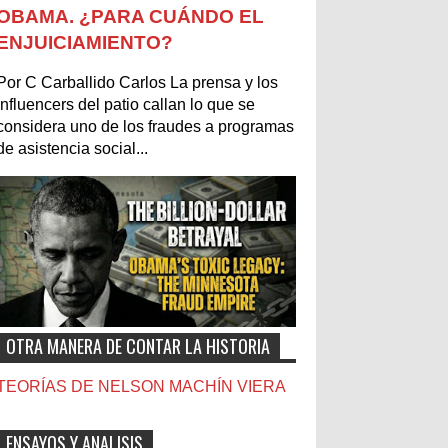
OBAMA. ¿PARA CUÁNDO EL
ENJUICIAMIENTO?
Por C Carballido Carlos La prensa y los
influencers del patio callan lo que se
considera uno de los fraudes a programas
de asistencia social...
OTRA MANERA DE CONTAR LA HISTORIA
TEORÍAS DE NELSON MACHÍN VIERA
ENSAYOS Y ANALISIS