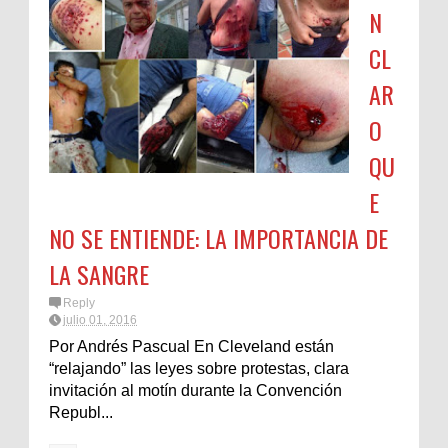
N
CL
AR
O
QU
E
NO SE ENTIENDE: LA IMPORTANCIA DE
LA SANGRE
Reply
julio 01, 2016
Por Andrés Pascual En Cleveland están
“relajando” las leyes sobre protestas, clara
invitación al motín durante la Convención
Republ...