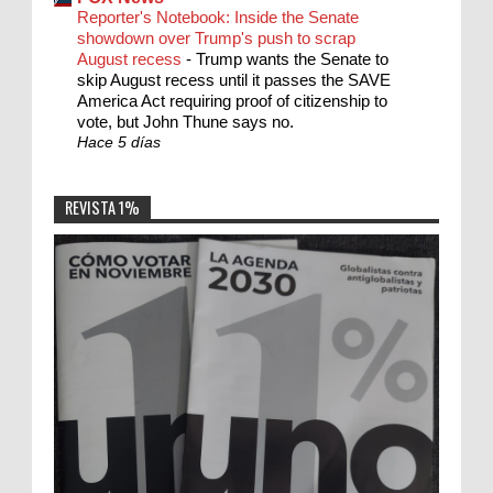
Reporter's Notebook: Inside the Senate
showdown over Trump's push to scrap
August recess
-
Trump wants the Senate to
skip August recess until it passes the SAVE
America Act requiring proof of citizenship to
vote, but John Thune says no.
Hace 5 días
REVISTA 1%