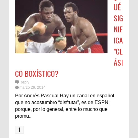
UÉ
SIG
NIF
ICA
"CL
ÁSI
CO BOXÍSTICO?
Reply
marzo 29, 2014
Por Andrés Pascual Hay un canal en español
que no acostumbro “disfrutar”, es de ESPN;
porque, por lo general, entre lo mucho que
promu...
1