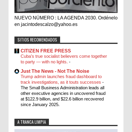
NUEVO NÚMERO : LA AGENDA 2030. Ordénelo
en jacintodescalzo@yahoo.es
SITIOS RECOMENDADOS
CITIZEN FREE PRESS
Cuba’s true socialist believers come together
to party — with no lights.
-
Just The News - Not The Noise
Trump admin launches fraud dashboard to
track investigations, as it touts successes
-
The Small Business Administration leads all
other executive agencies in uncovered fraud
at $122.9 billion, and $22.6 billion recovered
since January 2025.
A TRANCA LIMPIA