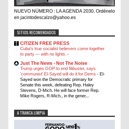
NUEVO NÚMERO : LA AGENDA 2030. Ordénelo
en jacintodescalzo@yahoo.es
SITIOS RECOMENDADOS
CITIZEN FREE PRESS
Cuba’s true socialist believers come together
to party — with no lights.
-
Just The News - Not The Noise
Trump urges GOP to end filibuster, says
'communist' El-Sayed will do it for Dems
-
El-
Sayed won the Democratic primary for
Senate this week, defeating Rep. Haley
Stevens, D-Mich. He will face former Rep.
Mike Rogers, R-Mich., in the gener...
A TRANCA LIMPIA