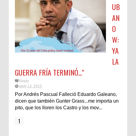
UB
AN
O
W:
YA
LA
GUERRA FRÍA TERMINÓ..."
Reply
abril 13, 2015
Por Andrés Pascual Falleció Eduardo Galeano,
dicen que también Gunter Grass...me importa un
pito, que los lloren los Castro y los mov...
1