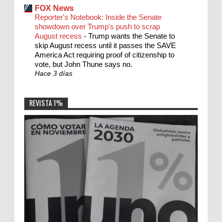
FOX News
Reporter's Notebook: Inside the Senate
showdown over Trump's push to scrap
August recess
-
Trump wants the Senate to
skip August recess until it passes the SAVE
America Act requiring proof of citizenship to
vote, but John Thune says no.
Hace 3 días
REVISTA 1%