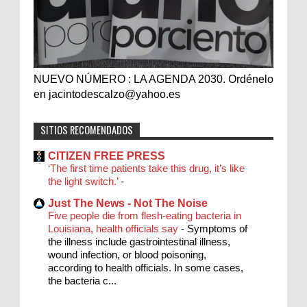
NUEVO NÚMERO : LA AGENDA 2030. Ordénelo
en jacintodescalzo@yahoo.es
SITIOS RECOMENDADOS
CITIZEN FREE PRESS
‘The first time patients take this drug, it’s like
the light switch.’
-
Just The News - Not The Noise
Five people die from flesh-eating bacteria in
Louisiana, health officials say
-
Symptoms of
the illness include gastrointestinal illness,
wound infection, or blood poisoning,
according to health officials. In some cases,
the bacteria c...