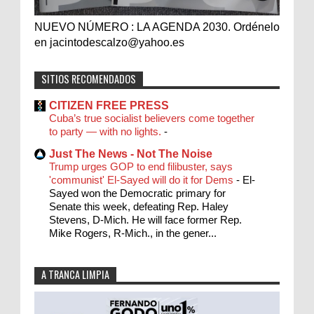
NUEVO NÚMERO : LA AGENDA 2030. Ordénelo
en jacintodescalzo@yahoo.es
SITIOS RECOMENDADOS
CITIZEN FREE PRESS
Cuba’s true socialist believers come together
to party — with no lights.
-
Just The News - Not The Noise
Trump urges GOP to end filibuster, says
'communist' El-Sayed will do it for Dems
-
El-
Sayed won the Democratic primary for
Senate this week, defeating Rep. Haley
Stevens, D-Mich. He will face former Rep.
Mike Rogers, R-Mich., in the gener...
A TRANCA LIMPIA