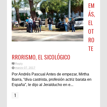
EM
ÁS,
EL
OT
RO
TE
RRORISMO, EL SICOLÓGICO
Reply
marzo 07, 2017
Por Andrés Pascual Antes de empezar, Mirtha
Ibarra, “diva castrista, profesión actriz barata en
España”, le dijo al Jeralducho en e...
1