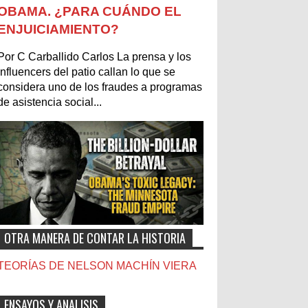
OBAMA. ¿PARA CUÁNDO EL
ENJUICIAMIENTO?
Por C Carballido Carlos La prensa y los
influencers del patio callan lo que se
considera uno de los fraudes a programas
de asistencia social...
OTRA MANERA DE CONTAR LA HISTORIA
TEORÍAS DE NELSON MACHÍN VIERA
ENSAYOS Y ANALISIS