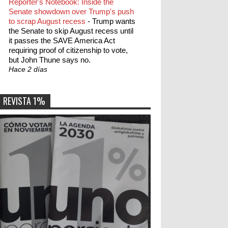
Reporter's Notebook: Inside the
Senate showdown over Trump's push
to scrap August recess
-
Trump wants
the Senate to skip August recess until
it passes the SAVE America Act
requiring proof of citizenship to vote,
but John Thune says no.
Hace 2 días
REVISTA 1%