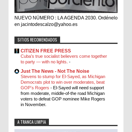
NUEVO NÚMERO : LA AGENDA 2030. Ordénelo
en jacintodescalzo@yahoo.es
SITIOS RECOMENDADOS
CITIZEN FREE PRESS
Cuba’s true socialist believers come together
to party — with no lights.
-
Just The News - Not The Noise
Stevens to stump for El-Sayed, as Michigan
Democrats plot to win over moderates, beat
GOP's Rogers
-
El-Sayed will need support
from moderate, middle-of-the road Michigan
voters to defeat GOP nominee Mike Rogers
in November.
A TRANCA LIMPIA