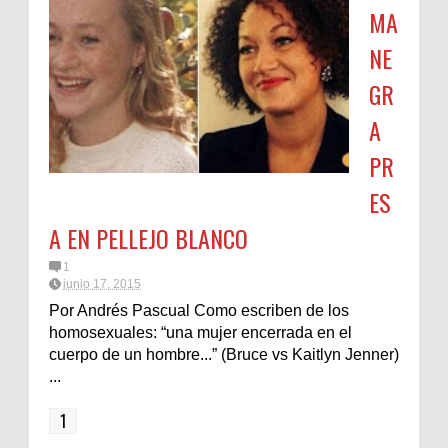
MA
NE
GR
A
PR
ES
A EN PELLEJO BLANCO
1
junio 17, 2015
Por Andrés Pascual Como escriben de los
homosexuales: “una mujer encerrada en el
cuerpo de un hombre...” (Bruce vs Kaitlyn Jenner)
...
1