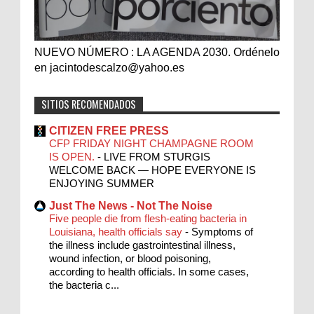
NUEVO NÚMERO : LA AGENDA 2030. Ordénelo
en jacintodescalzo@yahoo.es
SITIOS RECOMENDADOS
CITIZEN FREE PRESS
CFP FRIDAY NIGHT CHAMPAGNE ROOM
IS OPEN.
-
LIVE FROM STURGIS
WELCOME BACK — HOPE EVERYONE IS
ENJOYING SUMMER
Just The News - Not The Noise
Five people die from flesh-eating bacteria in
Louisiana, health officials say
-
Symptoms of
the illness include gastrointestinal illness,
wound infection, or blood poisoning,
according to health officials. In some cases,
the bacteria c...