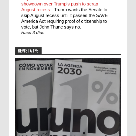
showdown over Trump's push to scrap
August recess
-
Trump wants the Senate to
skip August recess until it passes the SAVE
America Act requiring proof of citizenship to
vote, but John Thune says no.
Hace 3 días
REVISTA 1%