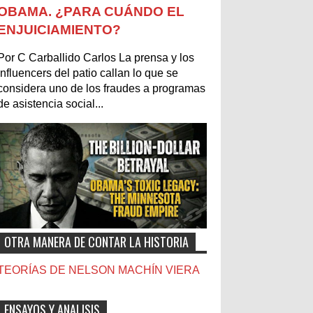
OBAMA. ¿PARA CUÁNDO EL
ENJUICIAMIENTO?
Por C Carballido Carlos La prensa y los
influencers del patio callan lo que se
considera uno de los fraudes a programas
de asistencia social...
OTRA MANERA DE CONTAR LA HISTORIA
TEORÍAS DE NELSON MACHÍN VIERA
ENSAYOS Y ANALISIS