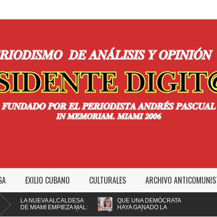
SA
EXILIO CUBANO
CULTURALES
ARCHIVO ANTICOMUNIS
A NUEVA ALCALDESA
QUE UNA DEMÓCRATA
E MIAMI EMPIEZA MAL:
HAYA GANADO LA
MPEDIR A LA POLICÍA
ALCALDÍA DE MIAMI NO