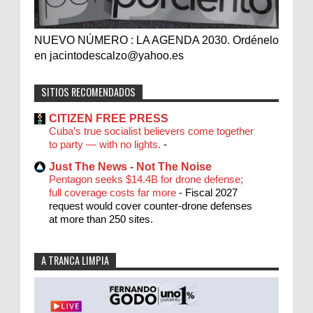
NUEVO NÚMERO : LA AGENDA 2030. Ordénelo
en jacintodescalzo@yahoo.es
SITIOS RECOMENDADOS
CITIZEN FREE PRESS
Cuba’s true socialist believers come together
to party — with no lights.
-
Just The News - Not The Noise
Pentagon seeks $14.4B for drone defense;
full coverage costs far more
-
Fiscal 2027
request would cover counter-drone defenses
at more than 250 sites.
A TRANCA LIMPIA