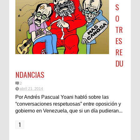
S
O
TR
ES
RE
DU
NDANCIAS
2
abril 21, 2014
Por Andrés Pascual Yoani habló sobre las
“conversaciones respetuosas” entre oposición y
gobierno en Venezuela, que si un día pudieran...
1