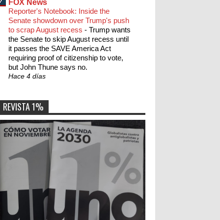
FOX News
Reporter's Notebook: Inside the
Senate showdown over Trump's push
to scrap August recess
-
Trump wants
the Senate to skip August recess until
it passes the SAVE America Act
requiring proof of citizenship to vote,
but John Thune says no.
Hace 4 días
REVISTA 1%