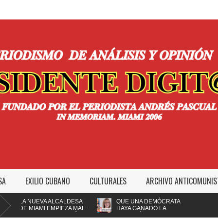
SA
EXILIO CUBANO
CULTURALES
ARCHIVO ANTICOMUNIS
A NUEVA ALCALDESA
QUE UNA DEMÓCRATA
E MIAMI EMPIEZA MAL:
HAYA GANADO LA
MPEDIR A LA POLICÍA
ALCALDÍA DE MIAMI NO