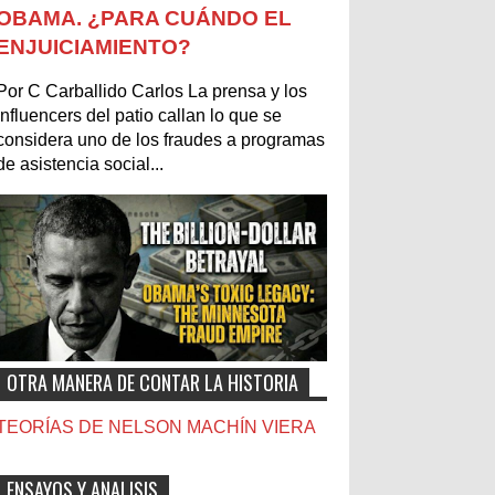
OBAMA. ¿PARA CUÁNDO EL
ENJUICIAMIENTO?
Por C Carballido Carlos La prensa y los
influencers del patio callan lo que se
considera uno de los fraudes a programas
de asistencia social...
OTRA MANERA DE CONTAR LA HISTORIA
TEORÍAS DE NELSON MACHÍN VIERA
ENSAYOS Y ANALISIS