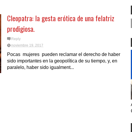
OPERE CON ICE LO
ES NOVEDAD NI MUCHO
N LOS COMISIONADOS
MENOS REFLEJO DEL MEDIO
.
TÉRMINO ELECTORAL
Cleopatra: la gesta erótica de una felatriz
prodigiosa.
Reply
noviembre 19, 2017
Pocas mujeres pueden reclamar el derecho de haber
sido importantes en la geopolítica de su tiempo, y, en
paralelo, haber sido igualment...