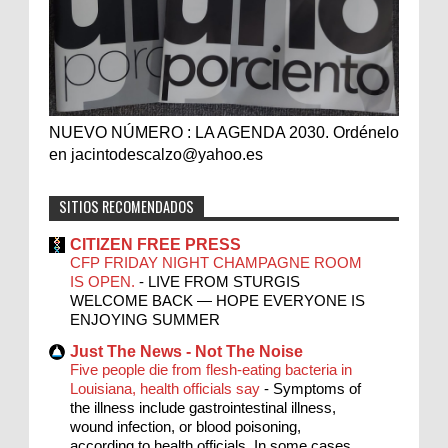
NUEVO NÚMERO : LA AGENDA 2030. Ordénelo
en jacintodescalzo@yahoo.es
SITIOS RECOMENDADOS
CITIZEN FREE PRESS
CFP FRIDAY NIGHT CHAMPAGNE ROOM
IS OPEN.
-
LIVE FROM STURGIS
WELCOME BACK — HOPE EVERYONE IS
ENJOYING SUMMER
Just The News - Not The Noise
Five people die from flesh-eating bacteria in
Louisiana, health officials say
-
Symptoms of
the illness include gastrointestinal illness,
wound infection, or blood poisoning,
according to health officials. In some cases,