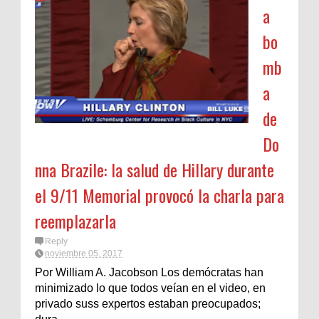
a
bo
mb
a
de
Do
nna Brazile: la salud de Hillary durante
el 9/11 Memorial provocó la charla para
reemplazarla
Reply
noviembre 05, 2017
Por William A. Jacobson Los demócratas han
minimizado lo que todos veían en el video, en
privado suss expertos estaban preocupados;