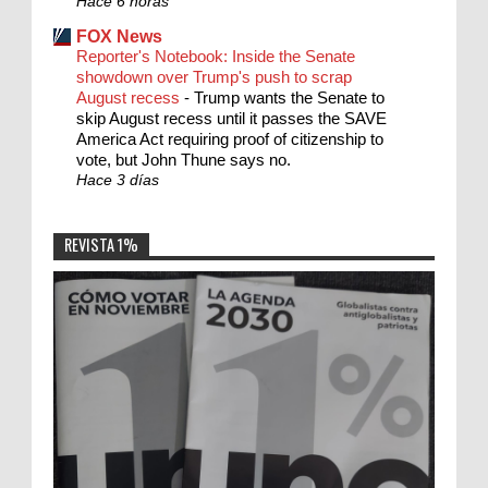
Hace 6 horas
FOX News
Reporter's Notebook: Inside the Senate
showdown over Trump's push to scrap
August recess
-
Trump wants the Senate to
skip August recess until it passes the SAVE
America Act requiring proof of citizenship to
vote, but John Thune says no.
Hace 3 días
REVISTA 1%