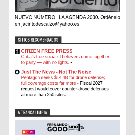
NUEVO NÚMERO : LA AGENDA 2030. Ordénelo
en jacintodescalzo@yahoo.es
SITIOS RECOMENDADOS
CITIZEN FREE PRESS
Cuba’s true socialist believers come together
to party — with no lights.
-
Just The News - Not The Noise
Pentagon seeks $14.4B for drone defense;
full coverage costs far more
-
Fiscal 2027
request would cover counter-drone defenses
at more than 250 sites.
A TRANCA LIMPIA