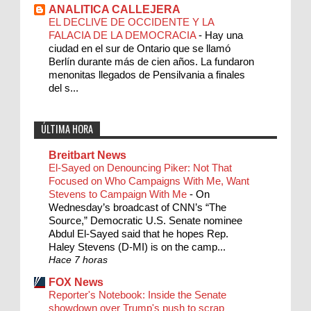
ANALITICA CALLEJERA
EL DECLIVE DE OCCIDENTE Y LA
FALACIA DE LA DEMOCRACIA
-
Hay una
ciudad en el sur de Ontario que se llamó
Berlín durante más de cien años. La fundaron
menonitas llegados de Pensilvania a finales
del s...
ÚLTIMA HORA
Breitbart News
El-Sayed on Denouncing Piker: Not That
Focused on Who Campaigns With Me, Want
Stevens to Campaign With Me
-
On
Wednesday’s broadcast of CNN’s “The
Source,” Democratic U.S. Senate nominee
Abdul El-Sayed said that he hopes Rep.
Haley Stevens (D-MI) is on the camp...
Hace 7 horas
FOX News
Reporter's Notebook: Inside the Senate
showdown over Trump's push to scrap