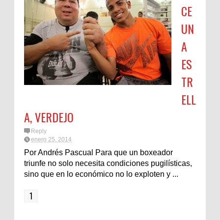
CE
UN
A
ES
TR
ELL
A, VERDEJO
Reply
enero 25, 2014
Por Andrés Pascual Para que un boxeador
triunfe no solo necesita condiciones pugilísticas,
sino que en lo económico no lo exploten y ...
1