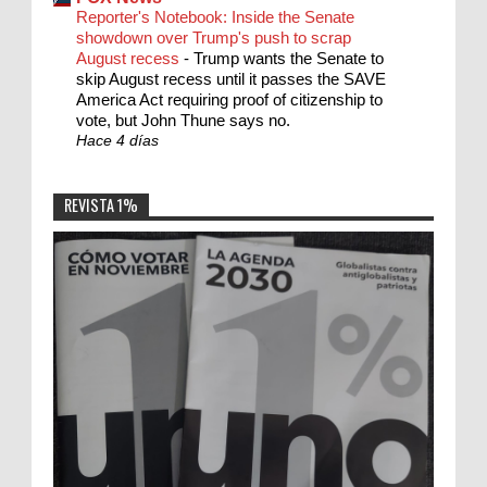
Reporter's Notebook: Inside the Senate
showdown over Trump's push to scrap
August recess
-
Trump wants the Senate to
skip August recess until it passes the SAVE
America Act requiring proof of citizenship to
vote, but John Thune says no.
Hace 4 días
REVISTA 1%