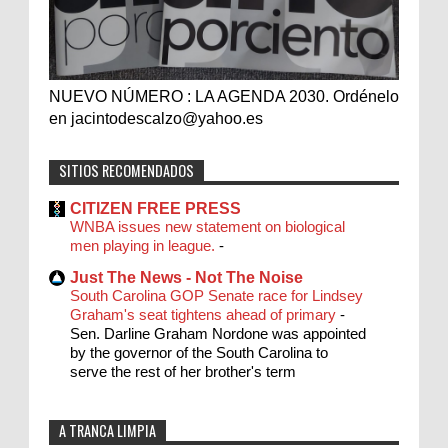
NUEVO NÚMERO : LA AGENDA 2030. Ordénelo
en jacintodescalzo@yahoo.es
SITIOS RECOMENDADOS
CITIZEN FREE PRESS
WNBA issues new statement on biological
men playing in league.
-
Just The News - Not The Noise
South Carolina GOP Senate race for Lindsey
Graham's seat tightens ahead of primary
-
Sen. Darline Graham Nordone was appointed
by the governor of the South Carolina to
serve the rest of her brother's term
A TRANCA LIMPIA