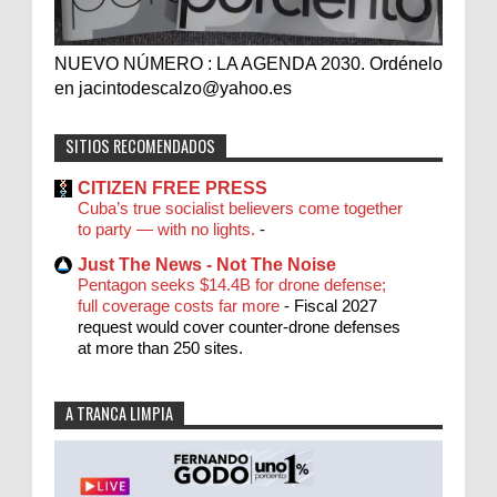
NUEVO NÚMERO : LA AGENDA 2030. Ordénelo
en jacintodescalzo@yahoo.es
SITIOS RECOMENDADOS
CITIZEN FREE PRESS
Cuba’s true socialist believers come together
to party — with no lights.
-
Just The News - Not The Noise
Pentagon seeks $14.4B for drone defense;
full coverage costs far more
-
Fiscal 2027
request would cover counter-drone defenses
at more than 250 sites.
A TRANCA LIMPIA