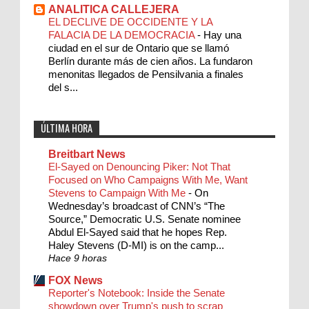
ANALITICA CALLEJERA
EL DECLIVE DE OCCIDENTE Y LA
FALACIA DE LA DEMOCRACIA
-
Hay una
ciudad en el sur de Ontario que se llamó
Berlín durante más de cien años. La fundaron
menonitas llegados de Pensilvania a finales
del s...
ÚLTIMA HORA
Breitbart News
El-Sayed on Denouncing Piker: Not That
Focused on Who Campaigns With Me, Want
Stevens to Campaign With Me
-
On
Wednesday’s broadcast of CNN’s “The
Source,” Democratic U.S. Senate nominee
Abdul El-Sayed said that he hopes Rep.
Haley Stevens (D-MI) is on the camp...
Hace 9 horas
FOX News
Reporter's Notebook: Inside the Senate
showdown over Trump's push to scrap