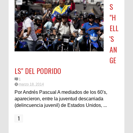
S
"H
ELL
'S
AN
GE
LS" DEL PODRIDO
1
marzo 18, 2014
Por Andrés Pascual A mediados de los 60's,
aparecieron, entre la juventud descarriada
(delincuencia juvenil) de Estados Unidos, ...
1