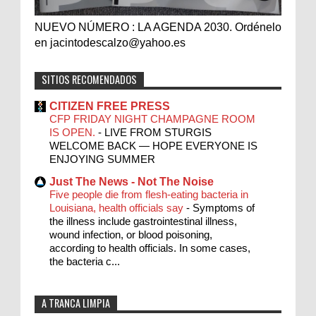
NUEVO NÚMERO : LA AGENDA 2030. Ordénelo
en jacintodescalzo@yahoo.es
SITIOS RECOMENDADOS
CITIZEN FREE PRESS
CFP FRIDAY NIGHT CHAMPAGNE ROOM
IS OPEN.
-
LIVE FROM STURGIS
WELCOME BACK — HOPE EVERYONE IS
ENJOYING SUMMER
Just The News - Not The Noise
Five people die from flesh-eating bacteria in
Louisiana, health officials say
-
Symptoms of
the illness include gastrointestinal illness,
wound infection, or blood poisoning,
according to health officials. In some cases,
the bacteria c...
A TRANCA LIMPIA