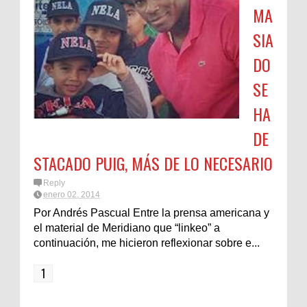
MA
SIA
DO
SE
HA
DE
STACADO PUIG, MÁS DE LO NECESARIO
Reply
enero 02, 2014
Por Andrés Pascual Entre la prensa americana y
el material de Meridiano que “linkeo” a
continuación, me hicieron reflexionar sobre e...
1