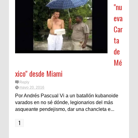
"nu
eva
Car
ta
de
Mé
xico" desde Miami
Reply
mayo 20, 2016
Por Andrés Pascual Vi a un batallón kubanoide
varados en no sé dónde, legionarios del más
asqueante pendejismo, dar una chancleta e...
1