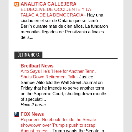
ANALITICA CALLEJERA
EL DECLIVE DE OCCIDENTE Y LA
FALACIA DE LA DEMOCRACIA
-
Hay una
ciudad en el sur de Ontario que se llamó
Berlín durante más de cien años. La fundaron
menonitas llegados de Pensilvania a finales
del s...
ÚLTIMA HORA
Breitbart News
Alito Says He's 'Here for Another Term,'
Shuts Down Retirement Talk
-
Justice
Samuel Alito told the Wall Street Journal on
Friday that he intends to serve another term
on the Supreme Court, shutting down months
of speculati...
Hace 2 horas
FOX News
Reporter's Notebook: Inside the Senate
showdown over Trump's push to scrap
August recess
-
Trump wants the Senate to