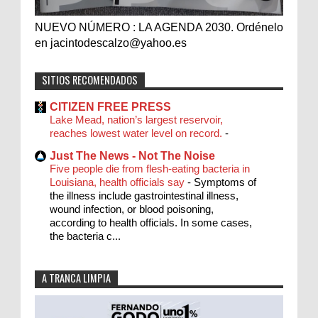
NUEVO NÚMERO : LA AGENDA 2030. Ordénelo
en jacintodescalzo@yahoo.es
SITIOS RECOMENDADOS
CITIZEN FREE PRESS
Lake Mead, nation’s largest reservoir,
reaches lowest water level on record.
-
Just The News - Not The Noise
Five people die from flesh-eating bacteria in
Louisiana, health officials say
-
Symptoms of
the illness include gastrointestinal illness,
wound infection, or blood poisoning,
according to health officials. In some cases,
the bacteria c...
A TRANCA LIMPIA