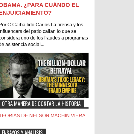
OBAMA. ¿PARA CUÁNDO EL
ENJUICIAMIENTO?
Por C Carballido Carlos La prensa y los
influencers del patio callan lo que se
considera uno de los fraudes a programas
de asistencia social...
OTRA MANERA DE CONTAR LA HISTORIA
TEORÍAS DE NELSON MACHÍN VIERA
ENSAYOS Y ANALISIS