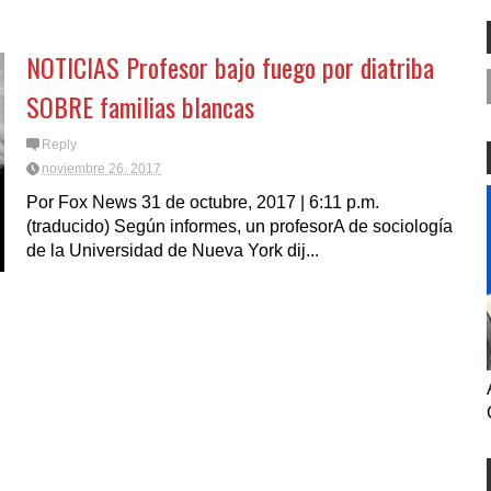
OPERE CON ICE LO
ES NOVEDAD NI MUCHO
N LOS COMISIONADOS
MENOS REFLEJO DEL MEDIO
A.
TÉRMINO ELECTORAL
NOTICIAS Profesor bajo fuego por diatriba
SOBRE familias blancas
Reply
noviembre 26, 2017
Por Fox News 31 de octubre, 2017 | 6:11 p.m.
(traducido) Según informes, un profesorA de sociología
de la Universidad de Nueva York dij...