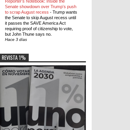
Reporter's Notebook: Inside the
Senate showdown over Trump's push
to scrap August recess
-
Trump wants
the Senate to skip August recess until
it passes the SAVE America Act
requiring proof of citizenship to vote,
but John Thune says no.
Hace 3 días
REVISTA 1%