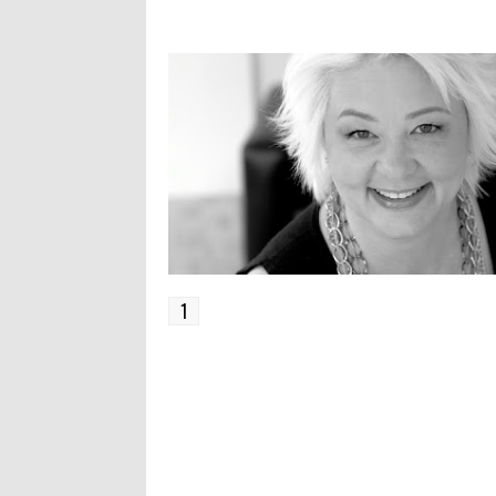
SE CONCEDE LIBERTAD A UN
NOSTALGIA EN EL MAL
QUE CO
PUEBLO QUE NO LA PIDE
LLAMADO EXILIO
DECIDE
NO ELL
1