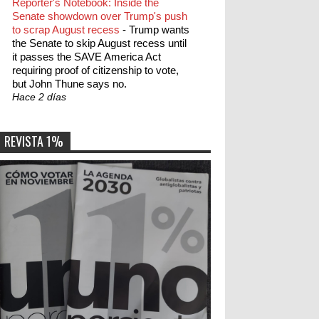
Reporter's Notebook: Inside the
Senate showdown over Trump's push
to scrap August recess
-
Trump wants
the Senate to skip August recess until
it passes the SAVE America Act
requiring proof of citizenship to vote,
but John Thune says no.
Hace 2 días
REVISTA 1%