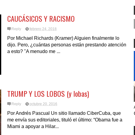
CAUCÁSICOS Y RACISMO
Reply
febrero 24, 2018
Por Michael Richards (Kramer) Alguien finalmente lo
dijo. Pero, ¿cuántas personas están prestando atención
a esto? "A menudo me ...
TRUMP Y LOS LOBOS (y lobas)
Reply
octubre 20, 2016
Por Andrés Pascual Un sitio llamado CiberCuba, que
me envía sus editoriales, tituló el último: “Obama fue a
Miami a apoyar a Hilar...