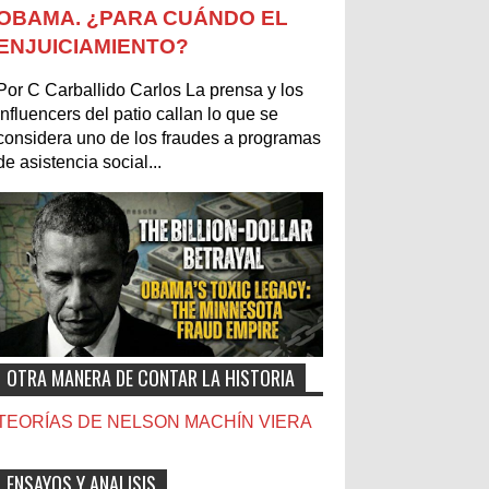
OBAMA. ¿PARA CUÁNDO EL
ENJUICIAMIENTO?
Por C Carballido Carlos La prensa y los
influencers del patio callan lo que se
considera uno de los fraudes a programas
de asistencia social...
OTRA MANERA DE CONTAR LA HISTORIA
TEORÍAS DE NELSON MACHÍN VIERA
ENSAYOS Y ANALISIS