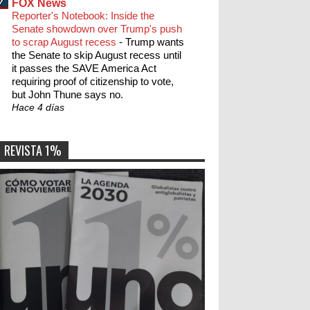
FOX News
Reporter's Notebook: Inside the
Senate showdown over Trump's push
to scrap August recess
-
Trump wants
the Senate to skip August recess until
it passes the SAVE America Act
requiring proof of citizenship to vote,
but John Thune says no.
Hace 4 días
REVISTA 1%