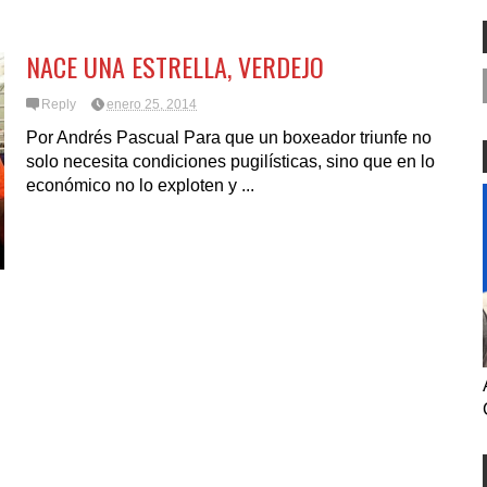
E CON ICE LO
ES NOVEDAD NI MUCHO
S COMISIONADOS
MENOS REFLEJO DEL MEDIO
TÉRMINO ELECTORAL
NACE UNA ESTRELLA, VERDEJO
Reply
enero 25, 2014
Por Andrés Pascual Para que un boxeador triunfe no
solo necesita condiciones pugilísticas, sino que en lo
económico no lo exploten y ...