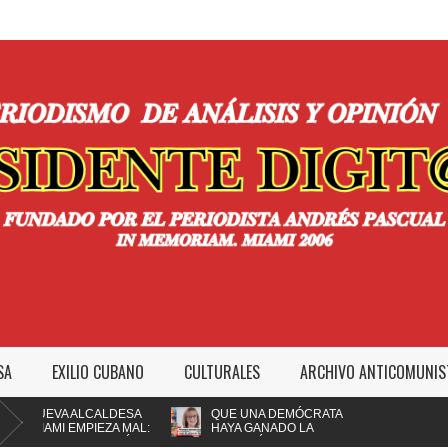
SA
EXILIO CUBANO
CULTURALES
ARCHIVO ANTICOMUNIS
EVA ALCALDESA
QUE UNA DEMÓCRATA
AMI EMPIEZA MAL:
HAYA GANADO LA
R A LA POLICÍA
ALCALDÍA DE MIAMI NO