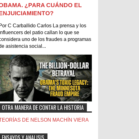
OBAMA. ¿PARA CUÁNDO EL
ENJUICIAMIENTO?
Por C Carballido Carlos La prensa y los
influencers del patio callan lo que se
considera uno de los fraudes a programas
de asistencia social...
OTRA MANERA DE CONTAR LA HISTORIA
TEORÍAS DE NELSON MACHÍN VIERA
ENSAYOS Y ANALISIS