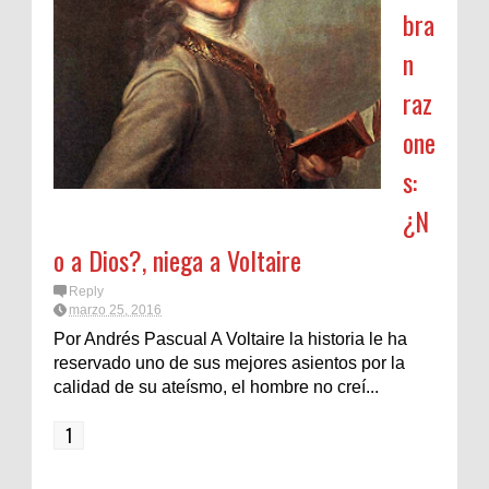
bra
n
raz
one
s:
¿N
o a Dios?, niega a Voltaire
Reply
marzo 25, 2016
Por Andrés Pascual A Voltaire la historia le ha
reservado uno de sus mejores asientos por la
calidad de su ateísmo, el hombre no creí...
1