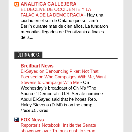
ANALITICA CALLEJERA
EL DECLIVE DE OCCIDENTE Y LA
FALACIA DE LA DEMOCRACIA
-
Hay una
ciudad en el sur de Ontario que se llamó
Berlín durante más de cien años. La fundaron
menonitas llegados de Pensilvania a finales
del s...
ÚLTIMA HORA
Breitbart News
El-Sayed on Denouncing Piker: Not That
Focused on Who Campaigns With Me, Want
Stevens to Campaign With Me
-
On
Wednesday’s broadcast of CNN’s “The
Source,” Democratic U.S. Senate nominee
Abdul El-Sayed said that he hopes Rep.
Haley Stevens (D-MI) is on the camp...
Hace 10 horas
FOX News
Reporter's Notebook: Inside the Senate
showdown over Trump's push to scrap