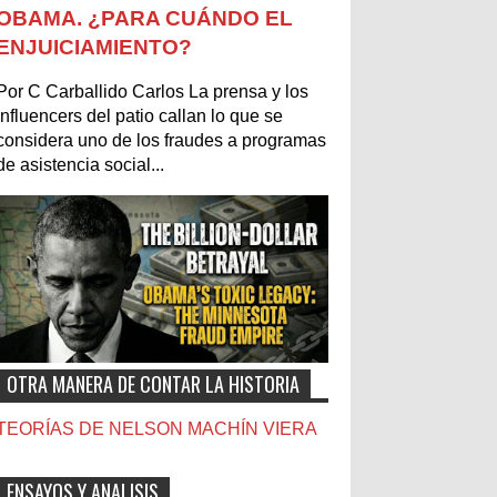
OBAMA. ¿PARA CUÁNDO EL
ENJUICIAMIENTO?
Por C Carballido Carlos La prensa y los
influencers del patio callan lo que se
considera uno de los fraudes a programas
de asistencia social...
OTRA MANERA DE CONTAR LA HISTORIA
TEORÍAS DE NELSON MACHÍN VIERA
ENSAYOS Y ANALISIS