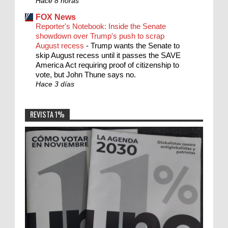
Hace 8 horas
FOX News
Reporter's Notebook: Inside the Senate
showdown over Trump's push to scrap
August recess
-
Trump wants the Senate to
skip August recess until it passes the SAVE
America Act requiring proof of citizenship to
vote, but John Thune says no.
Hace 3 días
REVISTA 1%