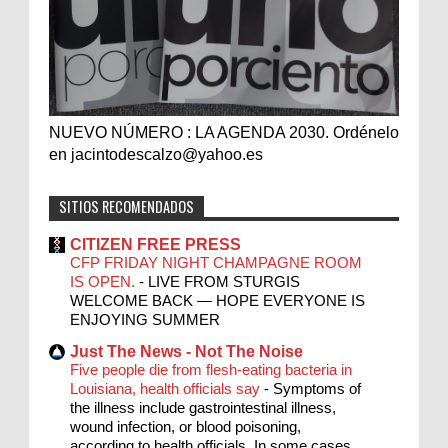
NUEVO NÚMERO : LA AGENDA 2030. Ordénelo
en jacintodescalzo@yahoo.es
SITIOS RECOMENDADOS
CITIZEN FREE PRESS
CFP FRIDAY NIGHT CHAMPAGNE ROOM
IS OPEN.
-
LIVE FROM STURGIS
WELCOME BACK — HOPE EVERYONE IS
ENJOYING SUMMER
Just The News - Not The Noise
Five people die from flesh-eating bacteria in
Louisiana, health officials say
-
Symptoms of
the illness include gastrointestinal illness,
wound infection, or blood poisoning,
according to health officials. In some cases,