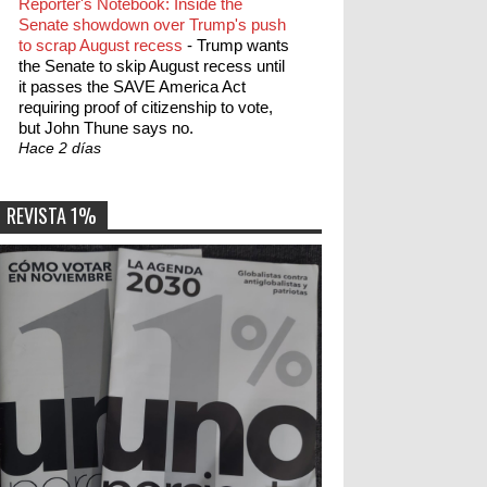
Reporter's Notebook: Inside the
Senate showdown over Trump's push
to scrap August recess
-
Trump wants
the Senate to skip August recess until
it passes the SAVE America Act
requiring proof of citizenship to vote,
but John Thune says no.
Hace 2 días
REVISTA 1%