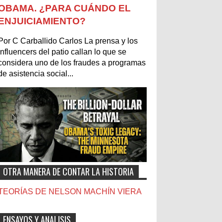
OBAMA. ¿PARA CUÁNDO EL
ENJUICIAMIENTO?
Por C Carballido Carlos La prensa y los
influencers del patio callan lo que se
considera uno de los fraudes a programas
de asistencia social...
OTRA MANERA DE CONTAR LA HISTORIA
TEORÍAS DE NELSON MACHÍN VIERA
ENSAYOS Y ANALISIS