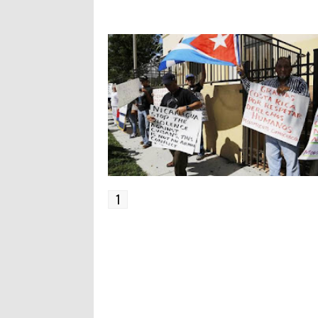
NOSTALGIA EN EL MAL
QUE COOPERE CON ICE LO
ES NOV
LLAMADO EXILIO
DECIDEN LOS COMISIONADOS
MENOS 
NO ELLA.
TÉRMIN
1