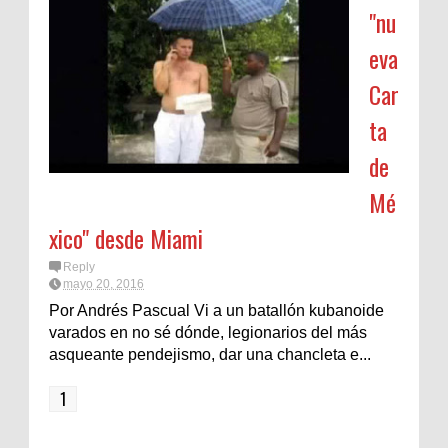
"nu
eva
Car
ta
de
Mé
xico" desde Miami
Reply
mayo 20, 2016
Por Andrés Pascual Vi a un batallón kubanoide
varados en no sé dónde, legionarios del más
asqueante pendejismo, dar una chancleta e...
1