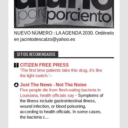
NUEVO NÚMERO : LA AGENDA 2030. Ordénelo
en jacintodescalzo@yahoo.es
SITIOS RECOMENDADOS
CITIZEN FREE PRESS
‘The first time patients take this drug, it’s like
the light switch.’
-
Just The News - Not The Noise
Five people die from flesh-eating bacteria in
Louisiana, health officials say
-
Symptoms of
the illness include gastrointestinal illness,
wound infection, or blood poisoning,
according to health officials. In some cases,
the bacteria c...