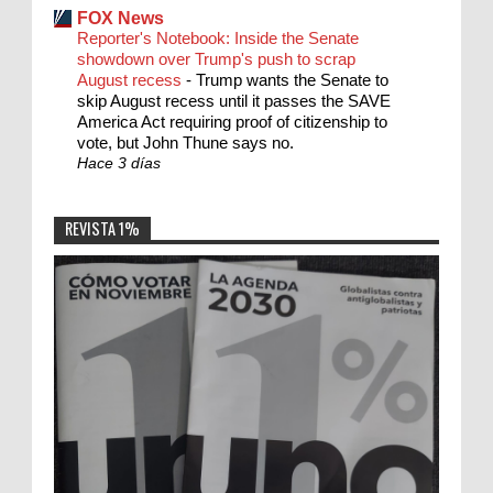
FOX News
Reporter's Notebook: Inside the Senate
showdown over Trump's push to scrap
August recess
-
Trump wants the Senate to
skip August recess until it passes the SAVE
America Act requiring proof of citizenship to
vote, but John Thune says no.
Hace 3 días
REVISTA 1%