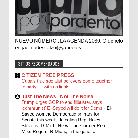
NUEVO NÚMERO : LA AGENDA 2030. Ordénelo
en jacintodescalzo@yahoo.es
SITIOS RECOMENDADOS
CITIZEN FREE PRESS
Cuba’s true socialist believers come together
to party — with no lights.
-
Just The News - Not The Noise
Trump urges GOP to end filibuster, says
'communist' El-Sayed will do it for Dems
-
El-
Sayed won the Democratic primary for
Senate this week, defeating Rep. Haley
Stevens, D-Mich. He will face former Rep.
Mike Rogers, R-Mich., in the gener...