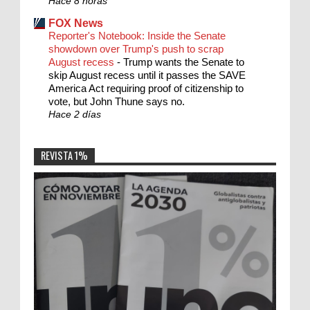
Hace 8 horas
FOX News
Reporter's Notebook: Inside the Senate
showdown over Trump's push to scrap
August recess
-
Trump wants the Senate to
skip August recess until it passes the SAVE
America Act requiring proof of citizenship to
vote, but John Thune says no.
Hace 2 días
REVISTA 1%