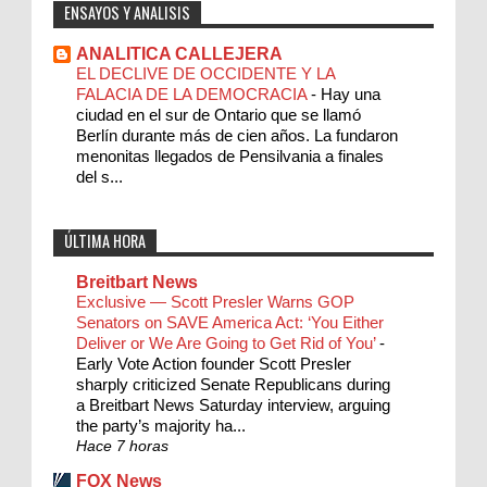
ENSAYOS Y ANALISIS
ANALITICA CALLEJERA
EL DECLIVE DE OCCIDENTE Y LA
FALACIA DE LA DEMOCRACIA
-
Hay una
ciudad en el sur de Ontario que se llamó
Berlín durante más de cien años. La fundaron
menonitas llegados de Pensilvania a finales
del s...
ÚLTIMA HORA
Breitbart News
Exclusive — Scott Presler Warns GOP
Senators on SAVE America Act: ‘You Either
Deliver or We Are Going to Get Rid of You’
-
Early Vote Action founder Scott Presler
sharply criticized Senate Republicans during
a Breitbart News Saturday interview, arguing
the party’s majority ha...
Hace 7 horas
FOX News