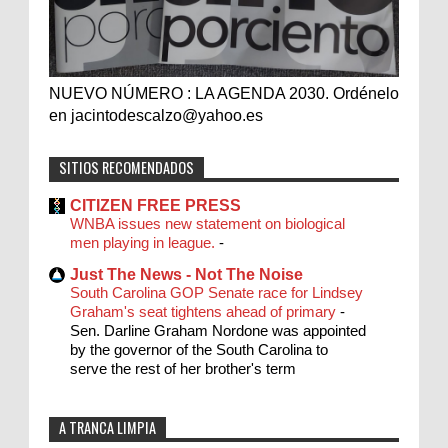
NUEVO NÚMERO : LA AGENDA 2030. Ordénelo
en jacintodescalzo@yahoo.es
SITIOS RECOMENDADOS
CITIZEN FREE PRESS
WNBA issues new statement on biological
men playing in league.
-
Just The News - Not The Noise
South Carolina GOP Senate race for Lindsey
Graham's seat tightens ahead of primary
-
Sen. Darline Graham Nordone was appointed
by the governor of the South Carolina to
serve the rest of her brother's term
A TRANCA LIMPIA