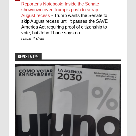
Reporter's Notebook: Inside the Senate
showdown over Trump's push to scrap
August recess
-
Trump wants the Senate to
skip August recess until it passes the SAVE
America Act requiring proof of citizenship to
vote, but John Thune says no.
Hace 4 días
REVISTA 1%