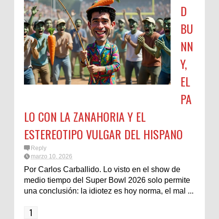
D
BU
NN
Y,
EL
PA
LO CON LA ZANAHORIA Y EL
ESTEREOTIPO VULGAR DEL HISPANO
Reply
marzo 10, 2026
Por Carlos Carballido. Lo visto en el show de
medio tiempo del Super Bowl 2026 solo permite
una conclusión: la idiotez es hoy norma, el mal ...
1